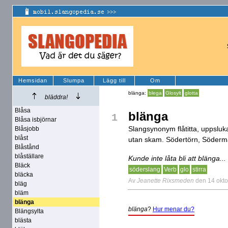
Hemsidan
Slumpa
Lägg till
Om
blänga:
blega
Glosylt
glotta
bläddra!
Blåsa
blänga
1
Blåsa isbjörnar
Slangsynonym flåtitta, uppsluka
Blåsjobb
blåst
utan skam. Södertörn, Söderm
Blåstånd
blåställare
Kunde inte låta bli att blänga...
Bläck
söderslang
Verb
glo
stirra
bläcka
Av
Jeanette Rixsmeden
den 14 okt
bläg
bläm
blänga
blänga
?
Hur menar du?
Blängsylta
blästa