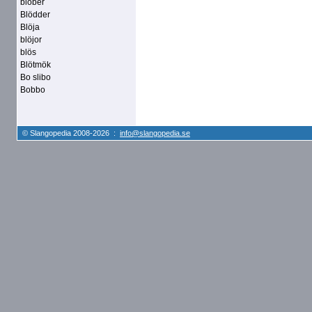
blöber
Blödder
Blöja
blöjor
blös
Blötmök
Bo slibo
Bobbo
© Slangopedia 2008-2026 :
info@slangopedia.se