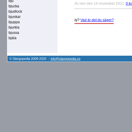
bju
Av
nen
den 14 november 2012
0 k
bjucka
bjudlock
bjunkar
bj
?
Vad är det du säger?
bjuppa
bjurkla
bjussa
bjäla
© Slangopedia 2008-2026 :
info@slangopedia.se