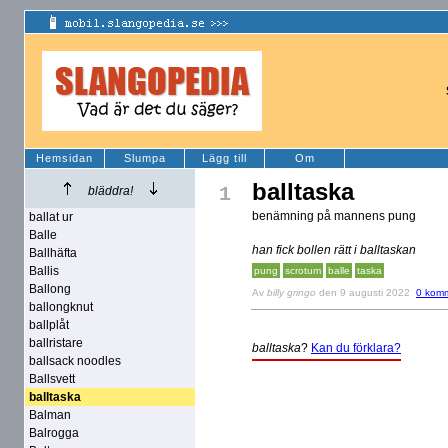
Hemsidan
Slumpa
Lägg till
Om
balltaska
1
bläddra!
benämning på mannens pung
ballat ur
Balle
han fick bollen rätt i balltaskan
Ballhäfta
Ballis
pung
scrotum
balle
taska
Ballong
Av
billy gringo
den 9 augusti 2022
0 komm
ballongknut
ballplåt
ballristare
balltaska
?
Kan du förklara?
ballsack noodles
Ballsvett
balltaska
Balman
Balrogga