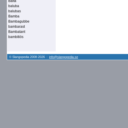
Balta
baluba
balubas
Bamba
Bambagubbe
bambarast
Bambatant
bambitiös
© Slangopedia 2008-2026 :
info@slangopedia.se