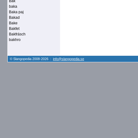
Bak
baka
Baka paj
Bakad
Bake
Bakfet
Bakfräsch
bakhro
© Slangopedia 2008-2026 :
info@slangopedia.se