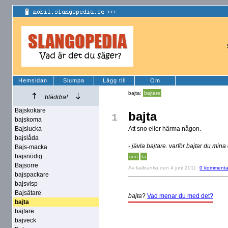
Hemsidan
Slumpa
Lägg till
Om
bajta:
bajtare
bläddra!
Bajskokare
bajta
1
bajskoma
Bajslucka
Att sno eller härma någon.
bajslåda
- jävla bajtare. varför bajtar du mina
Bajs-macka
bajsnödig
sno
ta
Bajsorre
Av
kalleanka
den 4 juni 2011
0 kommenta
bajspackare
bajsvisp
Bajsätare
bajta
?
Vad menar du med det?
bajta
bajtare
bajveck