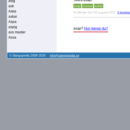
Svara asap!
asig
ask
asap
snarast
brådis
Aska
Av
Benge
den 30 augusti 2017
0 kommen
askar
Aspa
aspig
asap
?
Hur menar du?
ass master
Assa
© Slangopedia 2008-2026 :
info@slangopedia.se