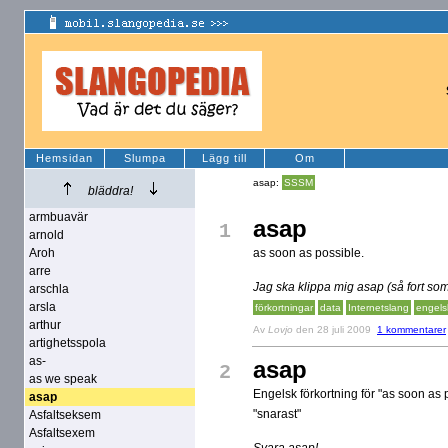
Hemsidan
Slumpa
Lägg till
Om
asap:
SSSM
bläddra!
armbuavär
asap
1
arnold
Aroh
as soon as possible.
arre
Jag ska klippa mig asap (så fort som
arschla
arsla
förkortningar
data
Internetslang
engels
arthur
Av
Lovjo
den 28 juli 2009
1 kommentarer
artighetsspola
as-
asap
2
as we speak
Engelsk förkortning för "as soon as p
asap
"snarast"
Asfaltseksem
Asfaltsexem