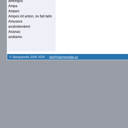
amongus
Ampa
Ampen
Ampes int anton, no fall talln
Amusera
analretendent
Ananas
andiamo
© Slangopedia 2008-2026 :
info@slangopedia.se