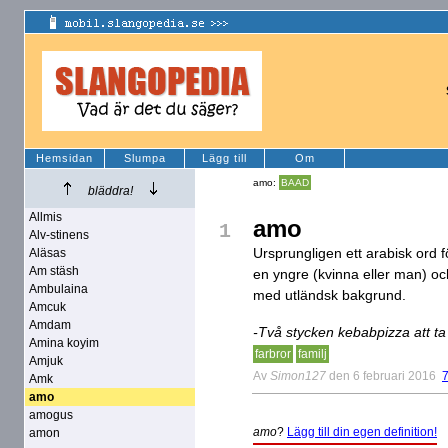
Hemsidan
Slumpa
Lägg till
Om
amo:
BAAD
bläddra!
Allmis
amo
1
Alv-stinens
Ursprungligen ett arabisk ord f
Aläsas
Am stäsh
en yngre (kvinna eller man) o
Ambulaina
med utländsk bakgrund.
Amcuk
Amdam
-Två stycken kebabpizza att t
Amina koyim
farbror
familj
Amjuk
Av
Simon127
den 6 februari 2016
Amk
amo
amogus
amo
?
Lägg till din egen definition!
amon