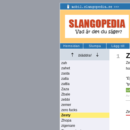
Hemsidan
Slumpa
Lägg till
Z
1
bläddra!
Ze
zah
zahet
ho
zasta
"E
zatla
zattla
"t
Zaza
tuf
Zbale
A
zebbi
zemer
zero fucks
Ze
Zesty
Zhopa
zigenare