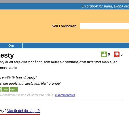
En ordbok för slang, sköna ord
Sök i ordboken:
Om
esty
0
0
sty är ett adjektivt för någon som beter sig feminint, oftat riktat mot män eller
mosexuela
y varför är han så zesty"
yst din goofy ahh zesty ahh lila horunge"
f
cool
orten
v
RedditPrincess
den 24 september 2025
0 kommentarer
sty
?
Vad är det du säger?