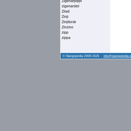
Zigenarpippi
zigenarstol
Zilad
Zinji
Zinjitorsk
Zinzino
zipp
zippa
© Slangopedia 2008-2026 :
info@slangopedia.