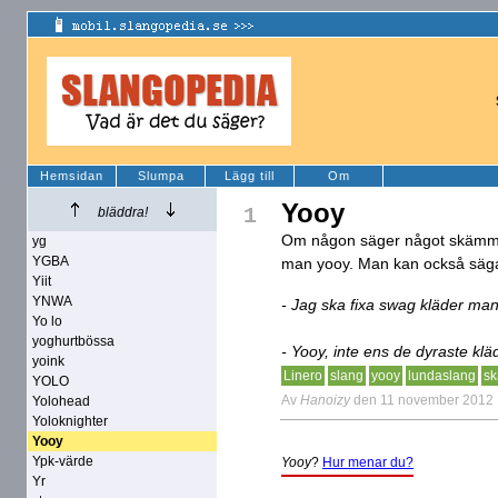
Hemsidan
Slumpa
Lägg till
Om
Yooy
1
bläddra!
Om någon säger något skämmigt
yg
YGBA
man yooy. Man kan också säga 
Yiit
YNWA
- Jag ska fixa swag kläder ma
Yo lo
yoghurtbössa
- Yooy, inte ens de dyraste k
yoink
Linero
slang
yooy
lundaslang
sk
YOLO
Av
Hanoizy
den 11 november 2012
Yolohead
Yoloknighter
Yooy
Ypk-värde
Yooy
?
Hur menar du?
Yr