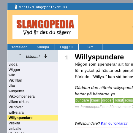
Hemsidan
Slumpa
Lägg till
Om
Willyspundare
1
bläddra!
Någon som spenderar allt för m
vigga
Wigger
för mycket på hästar och pimplar
wiie
Förledet ”Willys-” kan vid behov 
Vik fittan
vika
Gäddan due största willyspunda
wikipetter
bettar på hästarna yo.
Viktkompensera
pundare
knark
droger
roligt
rolig
vilken cirkus
Av
JarapumperZ
den 30 november 
Villhöver
willysjara
Willyspundare
Vilskita
Willyspundare
?
Kan du förklara?
vinballe