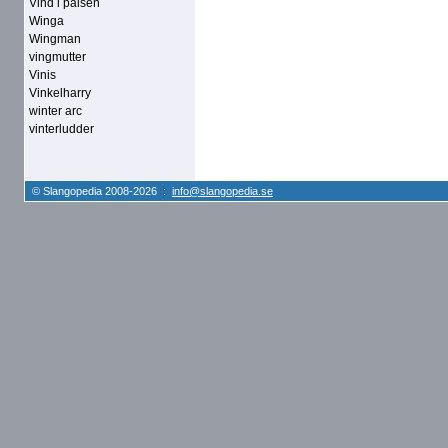
Vind i pälsen
Winga
Wingman
vingmutter
Vinis
Vinkelharry
winter arc
vinterludder
© Slangopedia 2008-2026 :
info@slangopedia.se