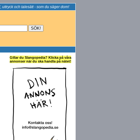
, uttryck och talesätt - som du säger dom!
Gillar du Slangopedia? Klicka på våra
annonser när du ska handla på nätet!