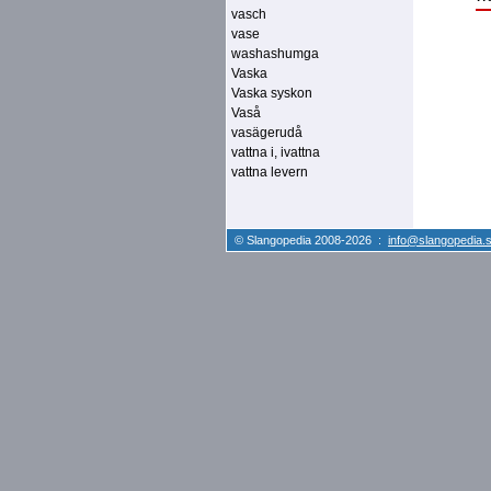
vasch
vase
washashumga
Vaska
Vaska syskon
Vaså
vasägerudå
vattna i, ivattna
vattna levern
© Slangopedia 2008-2026 :
info@slangopedia.