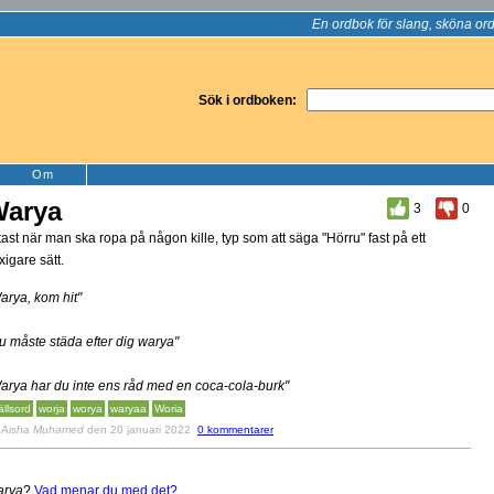
En ordbok för slang, sköna ord
Sök i ordboken:
Om
arya
3
0
tast när man ska ropa på någon kille, typ som att säga "Hörru" fast på ett
xigare sätt.
arya, kom hit"
u måste städa efter dig warya"
arya har du inte ens råd med en coca-cola-burk"
ällsord
worja
worya
waryaa
Woria
v
Aisha Muhamed
den 20 januari 2022
0 kommentarer
rya
?
Vad menar du med det?