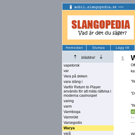
Hemsidan
Slumpa
Lägg till
W
1
bläddra!
Of
vapetorsk
var
ka
Vara på deken
"W
vara släng i
Varför Return to Player
används för att mäta rättvisa i
"D
moderna casinospel
varing
"W
varm
Varmboga
sk
Varmrökt
A
Varsegodis
Warya
varå
Wa