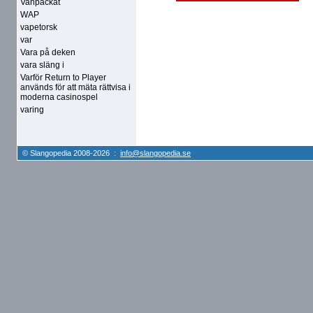
Vanpackat
WAP
vapetorsk
var
Vara på deken
vara släng i
Varför Return to Player
används för att mäta rättvisa i
moderna casinospel
varing
© Slangopedia 2008-2026 :
info@slangopedia.se