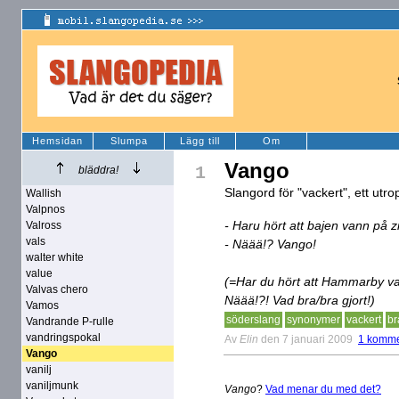
Hemsidan
Slumpa
Lägg till
Om
Vango
1
bläddra!
Slangord för "vackert", ett utr
Wallish
Valpnos
- Haru hört att bajen vann på z
Valross
vals
- Näää!? Vango!
walter white
value
(=Har du hört att Hammarby v
Valvas chero
Näää!?! Vad bra/bra gjort!)
Vamos
söderslang
synonymer
vackert
br
Vandrande P-rulle
vandringspokal
Av
Elin
den 7 januari 2009
1 komme
Vango
vanilj
vaniljmunk
Vango
?
Vad menar du med det?