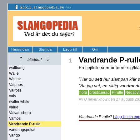
Hemsidan
Slumpa
Lägg till
Om
Vandrande P-rull
1
bläddra!
En tjej/kille som beteeér sig/klä
wallbang
Walle
"Har du sett hur slampan klär s
Wallish
Valpnos
"Aa jag vet, en riktig vandrande
Valross
hora
prostituerad
P-rulle
Negativt
vals
Av
U never know
den 27 augusti 20
walter white
value
Valvas chero
Vandrande P-rulle
?
Lägg till din ege
Vamos
Vandrande P-rulle
vandringspokal
Vango