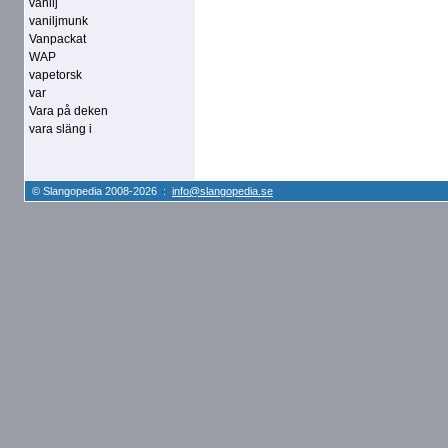
vanilj
vaniljmunk
Vanpackat
WAP
vapetorsk
var
Vara på deken
vara släng i
© Slangopedia 2008-2026 :
info@slangopedia.se