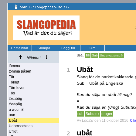
Hemsidan
Slumpa
Lägg till
Om
Ubåt:
B8
Sub
Undervattensbåt
bläddra!
tömma
Ubåt
1
tömma påsen
Slang för de narkotikaklassde 
Tör
Törligt
Sub = Ubåt på Engelska
Törr lever
Tös
Kan du sälja en ubåt till mig?
tösabög
=
tösapåg
Kan du sälja en (8mg) Subutex t
u wot m8
sub
Subutex
droger
uan
Av
Loos3r
den 11 oktober 2016
0 k
Ubåt
Udomsocknes
ubåt
Uffigt
2