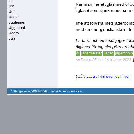
ufft
När man har ett glas med öl o
Ufo
i glaset som sjunker ned som 
Ugf
Uggla
ugglemorr
Inte att förvirra med jägerbom
Ugglerunk
med en energidricka istället för
Uggra
ugh
En bärs och en sexa jäger tack
ölglaset för jag ska göra en ub
öl
jägermeister
Jäger
jägerbomb
Av
Recce-25
den 14 oktober 2025
Ubåt
?
Lägg till din egen definition!
© Slangopedia 2008-2026 :
info@slangopedia.se