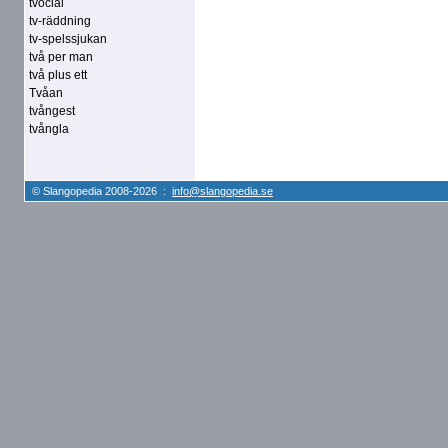
tvocial
tv-räddning
tv-spelssjukan
två per man
två plus ett
Tvåan
tvångest
tvångla
© Slangopedia 2008-2026 :
info@slangopedia.se