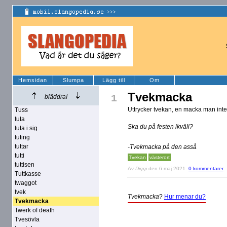
Hemsidan
Slumpa
Lägg till
Om
Tvekmacka
1
bläddra!
Uttrycker tvekan, en macka man inte
Tuss
tuta
Ska du på festen ikväll?
tuta i sig
tuting
tuttar
-Tvekmacka på den asså
tutti
Tvekan
västerort
tuttisen
Av
Diggi
den 6 maj 2021
0 kommentarer
Tuttkasse
twaggot
tvek
Tvekmacka
?
Hur menar du?
Tvekmacka
Twerk of death
Tvesövla