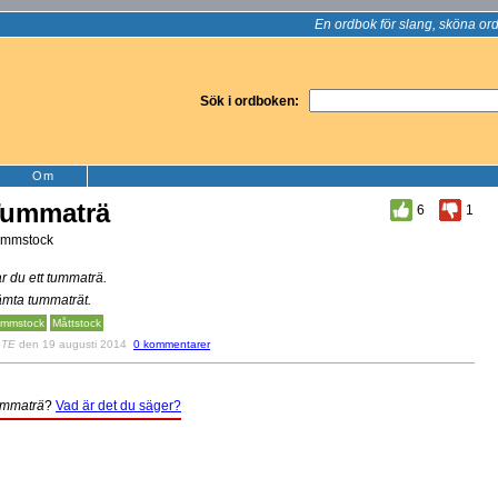
En ordbok för slang, sköna ord
Sök i ordboken:
Om
Tummaträ
6
1
mmstock
r du ett tummaträ.
mta tummaträt.
mmstock
Måttstock
v
TE
den 19 augusti 2014
0 kommentarer
mmaträ
?
Vad är det du säger?