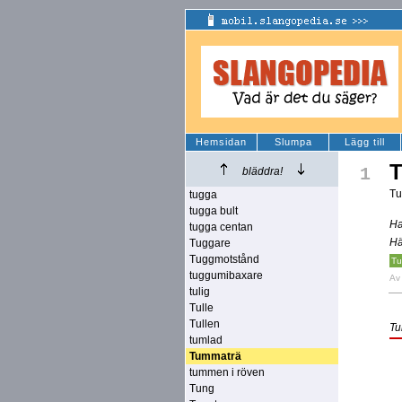
Hemsidan
Slumpa
Lägg till
1
bläddra!
Tu
tugga
tugga bult
Ha
tugga centan
Hä
Tuggare
Tuggmotstånd
Tu
tuggumibaxare
A
tulig
Tulle
Tullen
Tu
tumlad
Tummaträ
tummen i röven
Tung