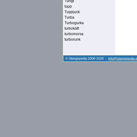
Tungt
tupp
Tuppjuck
Turba
Turbogurka
turbokäft
turbomorsa
turborunk
© Slangopedia 2008-2026 :
info@slangopedia.