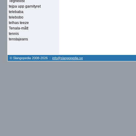
Tegnellist
tejpa upp garnityret
telebaba
telebobo
telhas teeze
Tenala-mått
tennis
tenstajeans
© Slangopedia 2008-2026 :
info@slangopedia.se