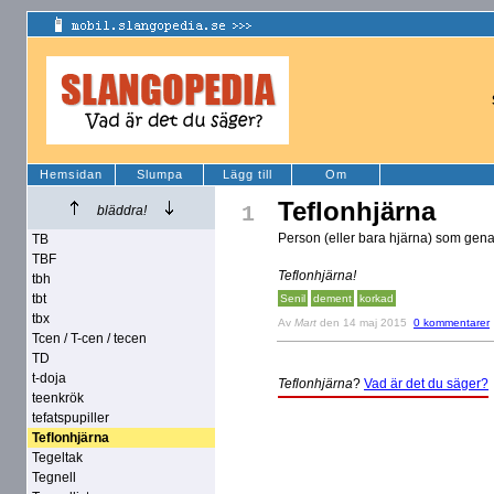
Hemsidan
Slumpa
Lägg till
Om
Teflonhjärna
1
bläddra!
Person (eller bara hjärna) som genas
TB
TBF
Teflonhjärna!
tbh
tbt
Senil
dement
korkad
tbx
Av
Mart
den 14 maj 2015
0 kommentarer
Tcen / T-cen / tecen
TD
t-doja
Teflonhjärna
?
Vad är det du säger?
teenkrök
tefatspupiller
Teflonhjärna
Tegeltak
Tegnell