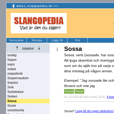
Hemsidan
Slumpa
Lägg till
Om
Sossa
1
bläddra!
Sossa: verb (sossade, har sos
sonkig
Sopen
Att ljuga skamlöst och övertyga
sopis
som om du själv tror på varje 
soppa
dina misstag på någon annan.
soppatorsk
Sopperoautism
Exempel: ”Jag sossade lite och
Sopslut
försent och inte jag
Sork
Sossa
Sosse
Sorkdödare
Sorken
Av
12343236
den 8 maj 2026
4 ko
Sossa
Sosse
sossebandy
Sossa
?
Lägg till din egen definition!