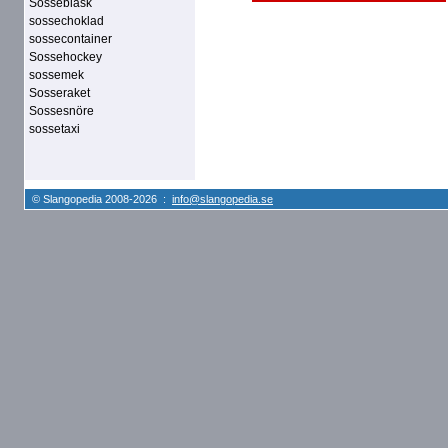
Sosseblask
sossechoklad
sossecontainer
Sossehockey
sossemek
Sosseraket
Sossesnöre
sossetaxi
© Slangopedia 2008-2026 :
info@slangopedia.se