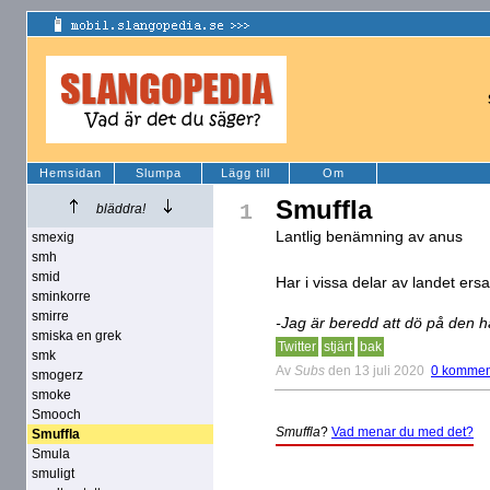
Hemsidan
Slumpa
Lägg till
Om
Smuffla
1
bläddra!
Lantlig benämning av anus
smexig
smh
smid
Har i vissa delar av landet er
sminkorre
smirre
-Jag är beredd att dö på den här
smiska en grek
Twitter
stjärt
bak
smk
Av
Subs
den 13 juli 2020
0 kommen
smogerz
smoke
Smooch
Smuffla
?
Vad menar du med det?
Smuffla
Smula
smuligt