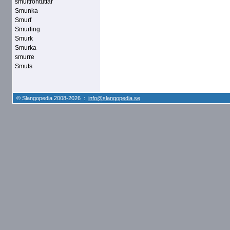
smultrontuttar
Smunka
Smurf
Smurfing
Smurk
Smurka
smurre
Smuts
© Slangopedia 2008-2026 :
info@slangopedia.se