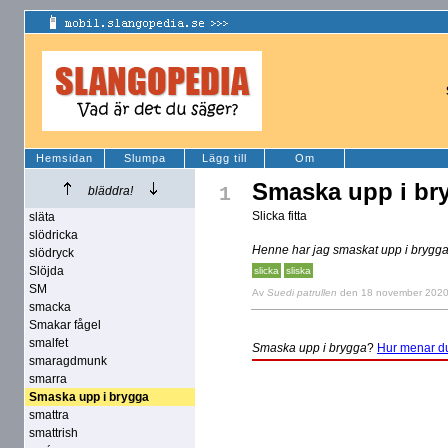
Hemsidan
Slumpa
Lägg till
Om
Smaska upp i br
1
bläddra!
Slicka fitta
släta
slödricka
Henne har jag smaskat upp i brygg
slödryck
Slöjda
slicka
sliska
SM
Av
Suedi patrullen
den 18 november 202
smacka
Smakar fågel
smalfet
Smaska upp i brygga
?
Hur menar d
smaragdmunk
smarra
Smaska upp i brygga
smattra
smattrish