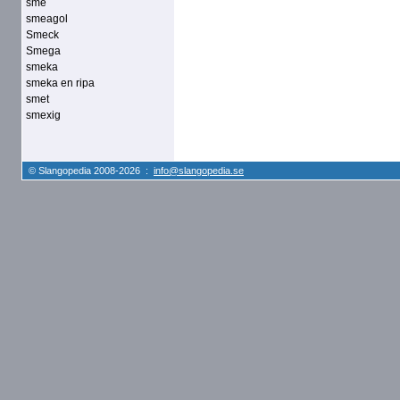
smé
smeagol
Smeck
Smega
smeka
smeka en ripa
smet
smexig
© Slangopedia 2008-2026 :
info@slangopedia.se