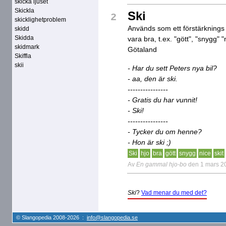
skicka ljuset
Skickla
Ski
2
skicklighetproblem
Används som ett förstärknings
skidd
Skidda
vara bra, t.ex. "gött", "snygg"
skidmark
Götaland
Skiffla
skii
- Har du sett Peters nya bil?
- aa, den är ski.
----------------
- Gratis du har vunnit!
- Ski!
----------------
- Tycker du om henne?
- Hon är ski ;)
Ski
hjo
bra
gött
snygg
nice
skit
Av
En gammal hjo-bo
den 1 mars 2
Ski
?
Vad menar du med det?
© Slangopedia 2008-2026 :
info@slangopedia.se