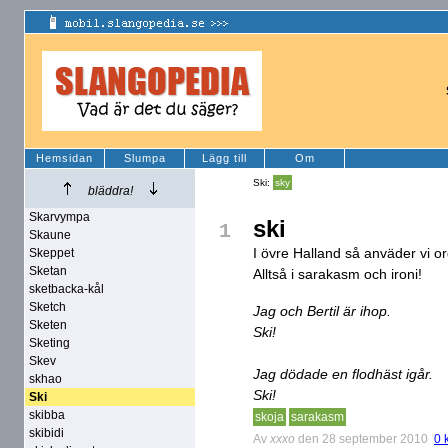
Hemsidan
Slumpa
Lägg till
Om
Ski:
sky
bläddra!
Skarvympa
ski
1
Skaune
I övre Halland så anväder vi ord
Skeppet
Sketan
Alltså i sarakasm och ironi!
sketbacka-kål
Sketch
Jag och Bertil är ihop.
Sketen
Ski!
Sketing
Skev
Jag dödade en flodhäst igår.
skhao
Ski!
Ski
skibba
skoja
sarakasm
skibidi
Av
xxxo
den 28 september 2010
0 