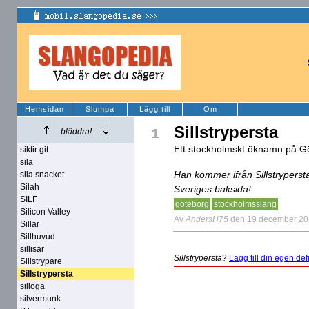
Hemsidan
Slumpa
Lägg till
Om
Sillstrypersta
1
bläddra!
Ett stockholmskt öknamn på G
siktir git
sila
Han kommer ifrån Sillstrypersta,
sila snacket
Silah
Sveriges baksida!
SILF
göteborg
stockholmsslang
Silicon Valley
Av
AndersH75
den 19 december 2
Sillar
Sillhuvud
sillisar
Sillstrypersta
?
Lägg till din egen defi
Sillstrypare
Sillstrypersta
sillöga
silvermunk