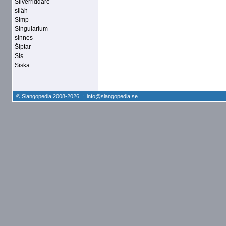
Silverriddare
siläh
Simp
Singularium
sinnes
Šiptar
Sis
Siska
© Slangopedia 2008-2026 :
info@slangopedia.se