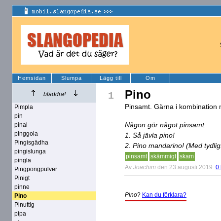
Hemsidan
Slumpa
Lägg till
Om
Pino
1
bläddra!
Pinsamt. Gärna i kombination 
Pimpla
pin
Någon gör något pinsamt.
pinal
pinggola
1. Så jävla pino!
Pingisgädha
2. Pino mandarino! (Med tydlig
pingislunga
pinsamt
skämmigt
skam
pingla
Av
Joachim
den 23 augusti 2019
0
Pingpongpulver
Pinigt
pinne
Pino
?
Kan du förklara?
Pino
Pinuttig
pipa