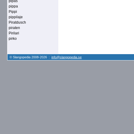
pipas
pippa
Pippi
pippilaje
Piratdusch
piraten
Pirilari
pirko
© Slangopedia 2008-2026 :
info@slangopedia.se