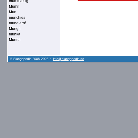
mumma sig
Mumri
Mun
munchies
mundiarré
Mungri
munka
Munna
© Slangopedia 2008-2026 :
info@slangopedia.se