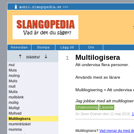
Hemsidan
Slumpa
Lägg till
Om
Multilogisera
1
bläddra!
Att undervisa flera personer.
mul
Mula
muling
Används mest av lärare
Mulis
mull
Multilogisering = Att undervisa
Mulla
mullbänk
Jag jobbar med att multilogiser
mullig
Undervisning
Lärande
Mulligt
Mullvad
Av
Sean Doeser
den 11 maj 2016
1
Multilogisera
muminträsket
mumma
Multilogisera
?
Vad menar du med d