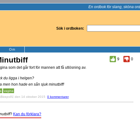
En ordbok för slang, sköna ord
Sök i ordboken:
Om
inutbiff
9
0
gina som det går fort för mannen att få utlösning av.
ck du ligga i helgen?
Ja men hon hade en sån sjuk minutbiff!
ta
vagina
v
Biceps91
den 14 oktober 2015
0 kommentarer
nutbiff
?
Kan du förklara?