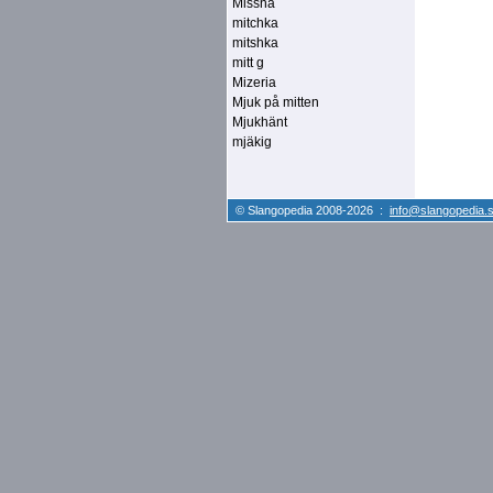
Missna
mitchka
mitshka
mitt g
Mizeria
Mjuk på mitten
Mjukhänt
mjäkig
© Slangopedia 2008-2026 :
info@slangopedia.