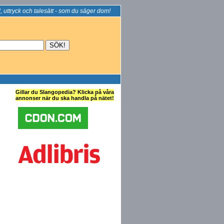
, uttryck och talesätt - som du säger dom!
Gillar du Slangopedia? Klicka på våra
annonser när du ska handla på nätet!