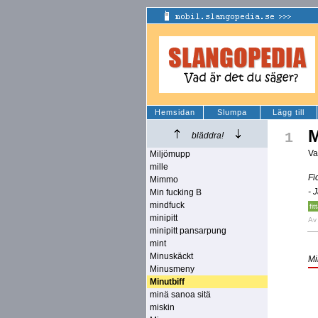
Hemsidan
Slumpa
Lägg till
M
1
bläddra!
Va
Miljömupp
mille
Fi
Mimmo
- 
Min fucking B
mindfuck
fit
minipitt
A
minipitt pansarpung
mint
Minuskäckt
Mi
Minusmeny
Minutbiff
minä sanoa sitä
miskin