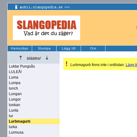
Hemsidan
Slumpa
Lägg till
Om
bläddra!
!
Lurbmagurb
finns inte i ordlistan.
Lägg ti
Luktar Pungsås
LULEÅ!
Luma
Lumpa
lunch
Lungan
Lungor
lunkan
Lunta
lur
Lurbmagurb
lurka
Lurmusa