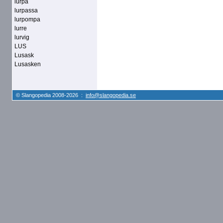
lurpa
lurpassa
lurpompa
lurre
lurvig
LUS
Lusask
Lusasken
© Slangopedia 2008-2026 :
info@slangopedia.se