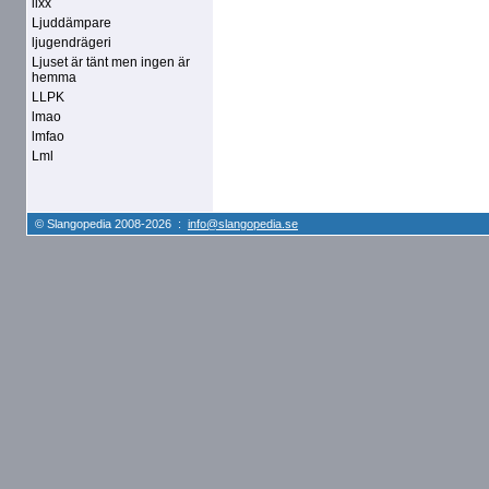
lixx
Ljuddämpare
ljugendrägeri
Ljuset är tänt men ingen är
hemma
LLPK
lmao
lmfao
Lml
© Slangopedia 2008-2026 :
info@slangopedia.se