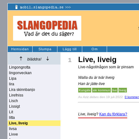
Hemsidan
Slumpa
Lägg till
Om
Live, liveig
1
bläddra!
Live-något/någon som är pinsam
Lingongrotta
lingonveckan
Walla du är tvär liveig
Lipa
Han är jätte-live
lira
Lira skinnbanjo
Kungälv
ale kommun
live
liveig
Lirefniss
Av
Aziz debes
den 19 juli 2022
0 kommen
Lisch
Lissigt
Lit
Live, liveig
?
Kan du förklara?
litta
Live, liveig
livsa
Livve