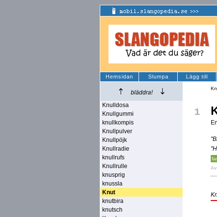
Hemsidan
Slumpa
Lägg till
Kn
bläddra!
Knulldosa
1
Knullgummi
knullkompis
En
Knullpulver
"B
Knullpöjk
Knullradie
"H
knullrufs
fa
Knullrulle
A
knusprig
knussla
Knut
Kn
knutbira
knutsch