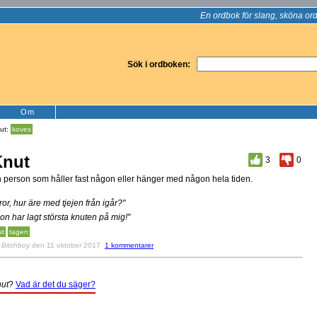
En ordbok för slang, sköna ord
Sök i ordboken:
Om
ut:
koves
Knut
3
0
 person som håller fast någon eller hänger med någon hela tiden.
ror, hur äre med tjejen från igår?"
on har lagt största knuten på mig!"
st
tagen
v
Bitchboy
den 11 oktober 2017
1 kommentarer
ut
?
Vad är det du säger?