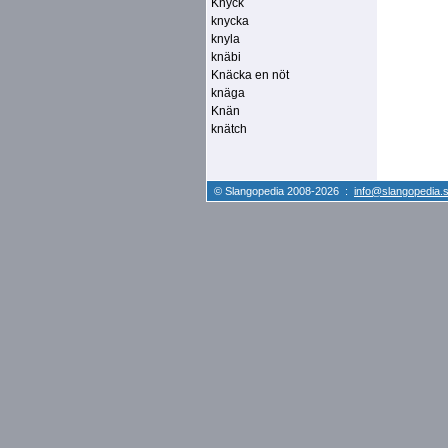
Knyck
knycka
knyla
knäbi
Knäcka en nöt
knäga
Knän
knätch
© Slangopedia 2008-2026 :
info@slangopedia.