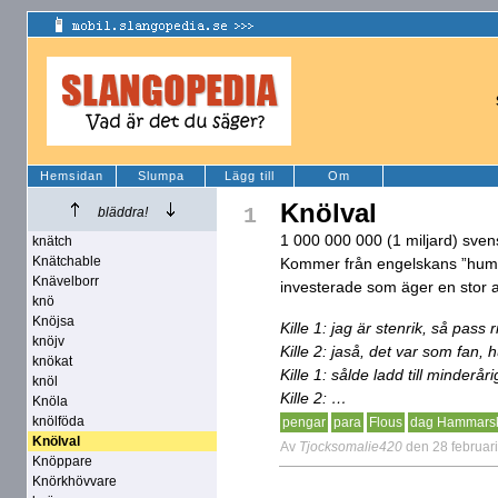
Hemsidan
Slumpa
Lägg till
Om
Knölval
1
bläddra!
1 000 000 000 (1 miljard) sven
knätch
Knätchable
Kommer från engelskans ”humpb
Knävelborr
investerade som äger en stor a
knö
Knöjsa
Kille 1: jag är stenrik, så pass r
knöjv
Kille 2: jaså, det var som fan, 
knökat
Kille 1: sålde ladd till minderår
knöl
Kille 2: …
Knöla
knölföda
pengar
para
Flous
dag Hammarsk
Knölval
Av
Tjocksomalie420
den 28 februar
Knöppare
Knörkhövvare