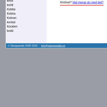
knös
Knölval
?
Vad menar du med det?
knött
Kobbe
Kobira
Kobran
kockat
Kocklen
kodd
© Slangopedia 2008-2026 :
info@slangopedia.se