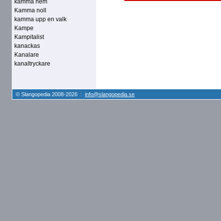
kamma hem
Kamma noll
kamma upp en valk
Kampe
Kampitalist
kanackas
Kanalare
kanaltryckare
© Slangopedia 2008-2026 :
info@slangopedia.se