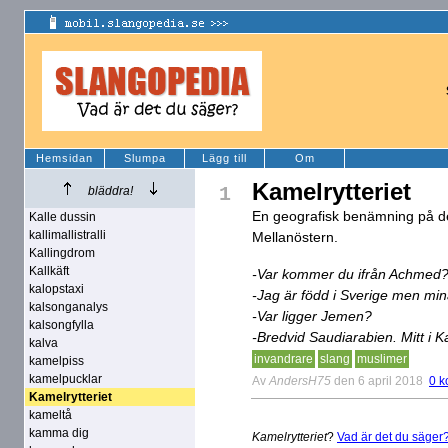
Hemsidan
Slumpa
Lägg till
Om
Kamelrytteriet
1
bläddra!
En geografisk benämning på de
Kalle dussin
kallimallistralli
Mellanöstern.
Kallingdrom
Kallkäft
-Var kommer du ifrån Achmed
kalopstaxi
-Jag är född i Sverige men mi
kalsonganalys
-Var ligger Jemen?
kalsongfylla
-Bredvid Saudiarabien. Mitt i 
kalva
invandrare
slang
muslimer
kamelpiss
kamelpucklar
Av
AndersH75
den 6 april 2018
0 k
Kamelrytteriet
kameltå
kamma dig
Kamelrytteriet
?
Vad är det du säger