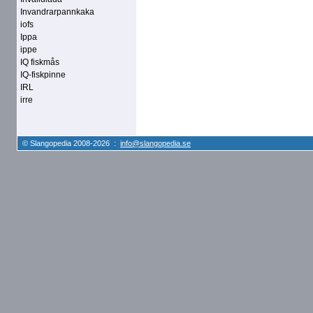
Invandrarpannkaka
iofs
Ippa
ippe
IQ fiskmås
IQ-fiskpinne
IRL
irre
© Slangopedia 2008-2026 :
info@slangopedia.se