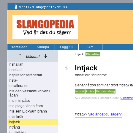
Hemsidan
Slumpa
Lägg till
Om
Intjack:
Blattefilter
bläddra!
Inshallah
Intjack
1
insnöad
Inspirationsdränerad
Annat ord för inbrott
Insta-
Det är någon som har gjort intjack h
installera en
Inte den vassaste kniven i
inbrott
knäck
förbrytarslang
lådan
Av
Hampus
den 1 oktober 2009
0 komme
inte min påse
inte plogat ända fram
inte sen Eldkvarn brann
Intjack
?
Vad är det du säger?
intimkrök
Intjack
Intrång
Invalidlåda