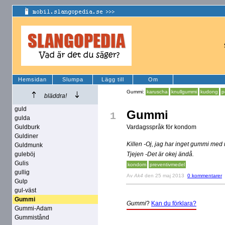
Hemsidan
Slumpa
Lägg till
Om
Gummi:
karuscha
knullgummi
kudong
p
bläddra!
guld
Gummi
1
gulda
Guldburk
Vardagsspråk för kondom
Guldiner
Killen -Oj, jag har inget gummi med 
Guldmunk
guleböj
Tjejen -Det är okej ändå.
Gulis
kondom
preventivmedel
gullig
Av
Ak4
den 25 maj 2013
0 kommentarer
Gulp
gul-väst
Gummi
Gummi
?
Kan du förklara?
Gummi-Adam
Gummistånd