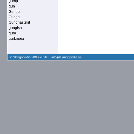
gump
gun
Gunde
Gunga
Gunghästskit
gungish
gura
gurkmeja
© Slangopedia 2008-2026 :
info@slangopedia.se