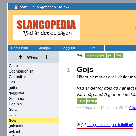
Hemsidan
Slumpa
Lägg till
Om
Gojs:
grejsimojsgojs
göra
Mojs
bläddra!
Gode
Gojs
1
Godmorgonish
Något slemmigt eller kletigt m
Godnattish
Goe
goffa
Vad är det för gojs du har lag
gogglisar
vara något pålägg man inte känn
Goginera
Gojs
kletigt
Goginist
Av
Jangu
den 15 oktober 2016
0 k
Goja
Gojja
Gojs
Gojs
?
Lägg till din egen definition!
goknuda
goknul