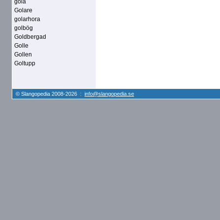
gola
Golare
golarhora
golbög
Goldbergad
Golle
Gollen
Goltupp
© Slangopedia 2008-2026 :
info@slangopedia.se