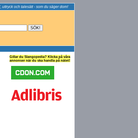
, uttryck och talesätt - som du säger dom!
Gillar du Slangopedia? Klicka på våra
annonser när du ska handla på nätet!