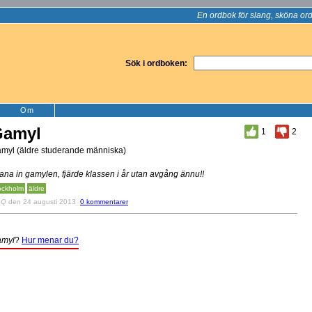
En ordbok för slang, sköna ord
Sök i ordboken:
Om
Gamyl
1
2
myl (äldre studerande människa)
ana in gamylen, fjärde klassen i år utan avgång ännu!!
ockholm
äldre
v
Q
den 24 augusti 2013
0 kommentarer
myl
?
Hur menar du?