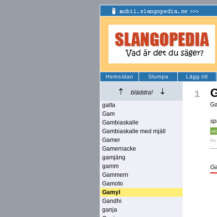
Hemsidan
Slumpa
Lägg till
1
bläddra!
Ga
galta
Gam
sp
Gambiaskalle
Gambiaskalle med mjäll
st
Gamer
A
Gamernacke
gamjäng
gamm
Ga
Gammern
Gamoto
Gamyl
Gandhi
ganja