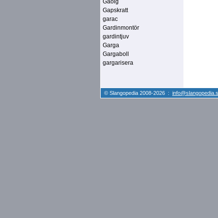
Gaoig
Gapskratt
garac
Gardinmontör
gardintjuv
Garga
Gargaboll
gargarisera
© Slangopedia 2008-2026 :
info@slangopedia.