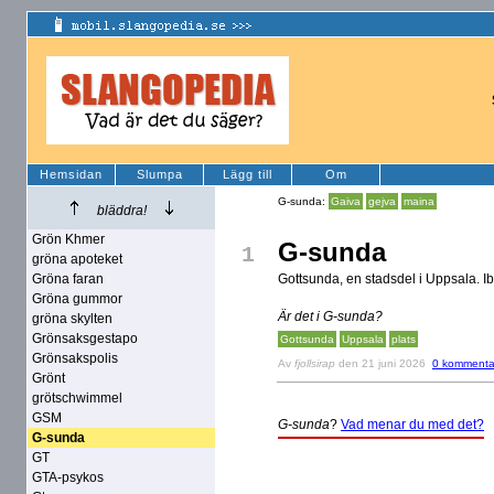
Hemsidan
Slumpa
Lägg till
Om
G-sunda:
Gaiva
gejva
maina
bläddra!
Grön Khmer
G-sunda
1
gröna apoteket
Gröna faran
Gottsunda, en stadsdel i Uppsala. Ibla
Gröna gummor
Är det i G-sunda?
gröna skylten
Grönsaksgestapo
Gottsunda
Uppsala
plats
Grönsakspolis
Av
fjollsirap
den 21 juni 2026
0 kommenta
Grönt
grötschwimmel
GSM
G-sunda
?
Vad menar du med det?
G-sunda
GT
GTA-psykos