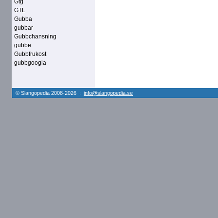
Gtg
GTL
Gubba
gubbar
Gubbchansning
gubbe
Gubbfrukost
gubbgoogla
© Slangopedia 2008-2026 :
info@slangopedia.se