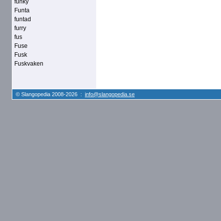
funky
Funta
funtad
furry
fus
Fuse
Fusk
Fuskvaken
© Slangopedia 2008-2026 :
info@slangopedia.se