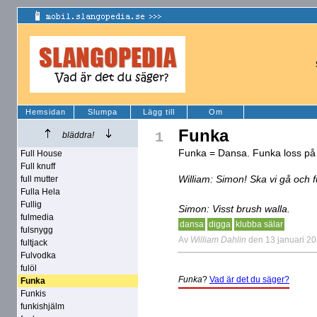
Hemsidan
Slumpa
Lägg till
Om
Funka
1
bläddra!
Funka = Dansa. Funka loss på d
Full House
Full knuff
William: Simon! Ska vi gå och 
full mutter
Fulla Hela
Fullig
Simon: Visst brush walla.
fulmedia
dansa
digga
klubba sälar
fulsnygg
Av
William Dahlin
den 13 januari 2
fultjack
Fulvodka
fulöl
Funka
?
Vad är det du säger?
Funka
Funkis
funkishjälm