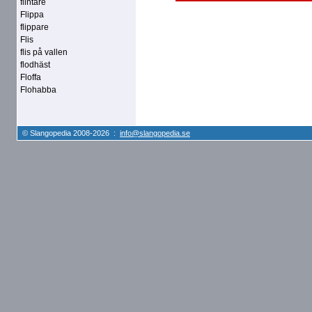
flintare
Flippa
flippare
Flis
flis på vallen
flodhäst
Floffa
Flohabba
© Slangopedia 2008-2026 :
info@slangopedia.se