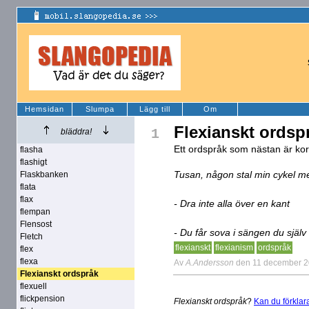
Hemsidan
Slumpa
Lägg till
Om
Flexianskt ordsp
1
bläddra!
Ett ordspråk som nästan är kor
flasha
flashigt
Tusan, någon stal min cykel men
Flaskbanken
flata
flax
- Dra inte alla över en kant
flempan
Flensost
- Du får sova i sängen du själv
Fletch
flexianskt
flexianism
ordspråk
flex
flexa
Av
A.Andersson
den 11 december 
Flexianskt ordspråk
flexuell
flickpension
Flexianskt ordspråk
?
Kan du förklar