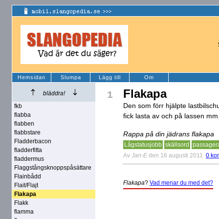
Hemsidan
Slumpa
Lägg till
Om
Flakapa
1
bläddra!
Den som förr hjälpte lastbils
fkb
flabba
fick lasta av och på lassen mm
flabben
flabbstare
Rappa på din jädrans flakapa
Fladderbacon
Lågstatusjobb
skällsord
passager
fladderfitta
Av
Jan-E
den 16 augusti 2011
0 ko
fladdermus
Flaggstångsknoppspåsättare
Flainbådd
Flakapa
?
Vad menar du med det?
Flait/Flajt
Flakapa
Flakk
flamma