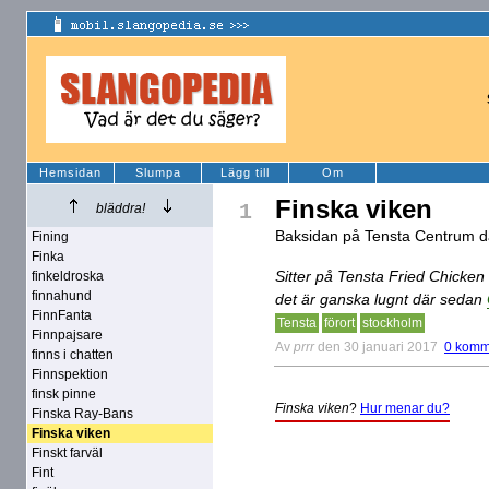
Hemsidan
Slumpa
Lägg till
Om
Finska viken
1
bläddra!
Baksidan på Tensta Centrum dä
Fining
Finka
Sitter på Tensta Fried Chicken 
finkeldroska
finnahund
det är ganska lugnt där sedan
FinnFanta
Tensta
förort
stockholm
Finnpajsare
Av
prrr
den 30 januari 2017
0 komm
finns i chatten
Finnspektion
finsk pinne
Finska viken
?
Hur menar du?
Finska Ray-Bans
Finska viken
Finskt farväl
Fint