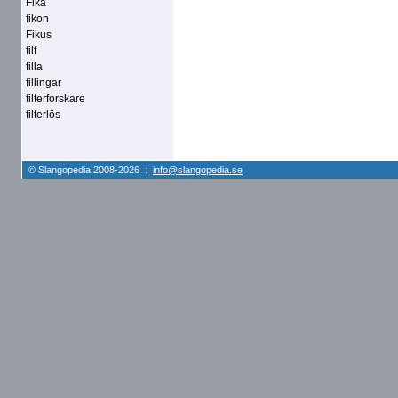
Fika
fikon
Fikus
filf
filla
fillingar
filterforskare
filterlös
© Slangopedia 2008-2026 :
info@slangopedia.se