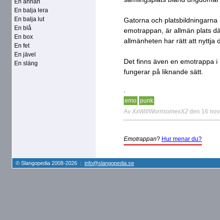
En annan
En balja lera
En balja lut
Gatorna och platsbildningarna 
En blå
emotrappan, är allmän plats dä
En box
allmänheten har rätt att nyttja d
En fet
En jävel
Det finns även en emotrappa i
En släng
fungerar på liknande sätt.
.
emo
punk
Av
XxWillWorrisomexX2
den 16 no
Emotrappan
?
Hur menar du?
© Slangopedia 2008-2026 :
info@slangopedia.se