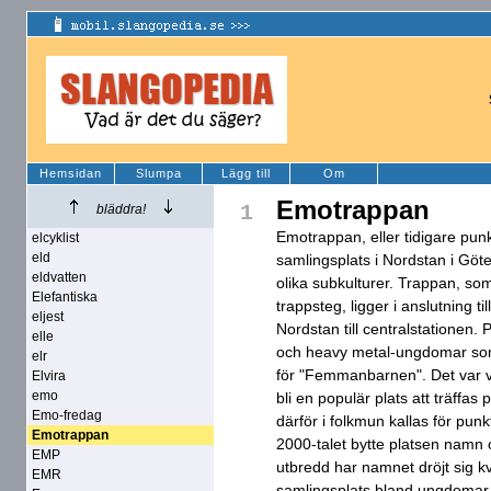
Hemsidan
Slumpa
Lägg till
Om
Emotrappan
1
bläddra!
Emotrappan, eller tidigare pun
elcyklist
eld
samlingsplats i Nordstan i Göt
eldvatten
olika subkulturer. Trappan, so
Elefantiska
trappsteg, ligger i anslutning t
eljest
Nordstan till centralstationen.
elle
och heavy metal-ungdomar som h
elr
för "Femmanbarnen". Det var v
Elvira
emo
bli en populär plats att träffa
Emo-fredag
därför i folkmun kallas för pun
Emotrappan
2000-talet bytte platsen namn o
EMP
utbredd har namnet dröjt sig k
EMR
samlingsplats bland ungdomar h