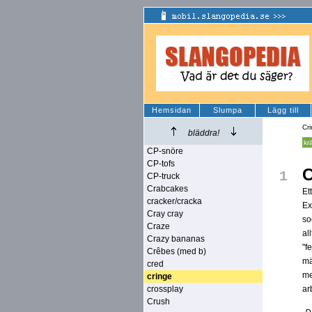
Hemsidan
Slumpa
Lägg till
Cr
bläddra!
kr
CP-snöre
CP-tofs
C
1
CP-truck
Crabcakes
Et
cracker/cracka
Ex
Cray cray
so
Craze
al
Crazy bananas
"f
Crêbes (med b)
mä
cred
me
cringe
crossplay
ar
Crush