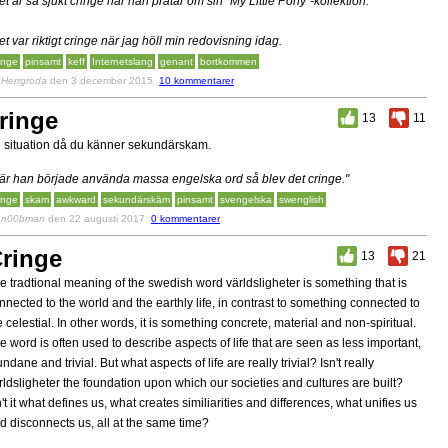
et är så sjukt cringe när han pratar om sin "My Little Pony"-kollektion.
et var riktigt cringe när jag höll min redovisning idag.
inge
pinsamt
keff
Internetslang
genant
bortkommen
v
Herrgroda
den 3 december 2015
10 kommentarer
ringe
13
11
 situation då du känner sekundärskam.
är han började använda massa engelska ord så blev det cringe."
inge
skam
awkward
sekundärskäm
pinsamt
svengelska
swenglish
v
n00bman
den 22 augusti 2017
0 kommentarer
ringe
13
21
e tradtional meaning of the swedish word världsligheter is something that is
nnected to the world and the earthly life, in contrast to something connected to
e celestial. In other words, it is something concrete, material and non-spiritual.
e word is often used to describe aspects of life that are seen as less important,
ndane and trivial. But what aspects of life are really trivial? Isn't really
rldsligheter the foundation upon which our societies and cultures are built?
n't it what defines us, what creates similiarities and differences, what unifies us
d disconnects us, all at the same time?