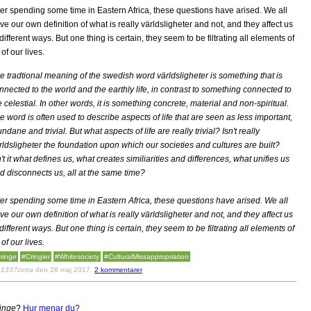
ter spending some time in Eastern Africa, these questions have arised. We all
ve our own definition of what is really världsligheter and not, and they affect us
 different ways. But one thing is certain, they seem to be filtrating all elements of
 of our lives.
e tradtional meaning of the swedish word världsligheter is something that is
nnected to the world and the earthly life, in contrast to something connected to
e celestial. In other words, it is something concrete, material and non-spiritual.
e word is often used to describe aspects of life that are seen as less important,
ndane and trivial. But what aspects of life are really trivial? Isn't really
rldsligheter the foundation upon which our societies and cultures are built?
n't it what defines us, what creates similiarities and differences, what unifies us
d disconnects us, all at the same time?
ter spending some time in Eastern Africa, these questions have arised. We all
ve our own definition of what is really världsligheter and not, and they affect us
 different ways. But one thing is certain, they seem to be filtrating all elements of
 of our lives.
ringe
#Cringier
#Whitesociety
#CulturalMissappropriation
v
1337cotta
den 28 maj 2017
2 kommentarer
inge
?
Hur menar du?