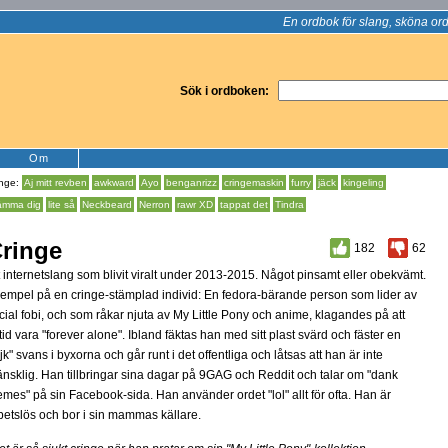
En ordbok för slang, sköna ord
Sök i ordboken:
Om
inge:
Aj mitt revben
awkward
Ayo
benganrizz
cringemaskin
furry
jäck
kingeling
ämma dig
lite så
Neckbeard
Nerron
rawr XD
tappat det
Tindra
ringe
182
62
t internetslang som blivit viralt under 2013-2015. Något pinsamt eller obekvämt.
empel på en cringe-stämplad individ: En fedora-bärande person som lider av
cial fobi, och som råkar njuta av My Little Pony och anime, klagandes på att
ltid vara "forever alone". Ibland fäktas han med sitt plast svärd och fäster en
ejk" svans i byxorna och går runt i det offentliga och låtsas att han är inte
nsklig. Han tillbringar sina dagar på 9GAG och Reddit och talar om "dank
mes" på sin Facebook-sida. Han använder ordet "lol" allt för ofta. Han är
betslös och bor i sin mammas källare.