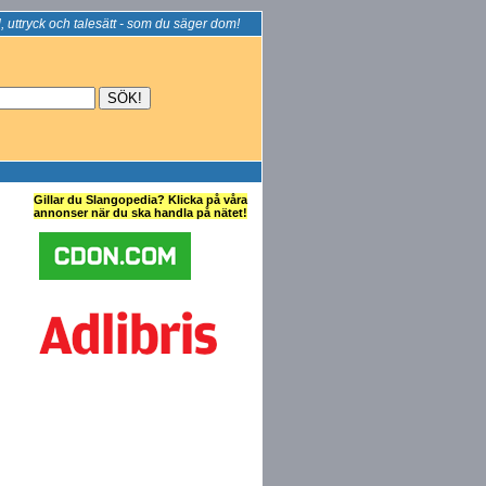
, uttryck och talesätt - som du säger dom!
Gillar du Slangopedia? Klicka på våra
annonser när du ska handla på nätet!