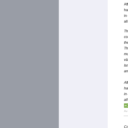
Af
ha
in
all
Th
co
th
Th
mu
vä
Is
an
Af
ha
in
all
#C
A
Cr