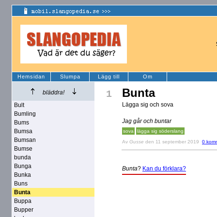
Hemsidan
Slumpa
Lägg till
Om
Bunta
1
bläddra!
Lägga sig och sova
Bult
Bumling
Jag går och buntar
Bums
Bumsa
sova
lägga sig söderslang
Bumsan
Av
Gusse
den 11 september 2019
0 kom
Bumse
bunda
Bunga
Bunta
?
Kan du förklara?
Bunka
Buns
Bunta
Buppa
Bupper