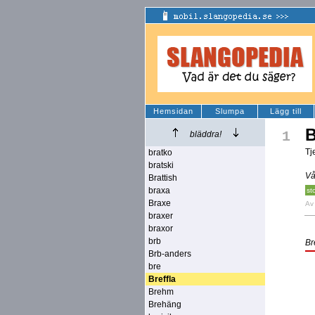
Hemsidan
Slumpa
Lägg till
B
1
bläddra!
Tj
bratko
bratski
Vå
Brattish
braxa
st
Braxe
A
braxer
braxor
brb
Br
Brb-anders
bre
Breffla
Brehm
Brehäng