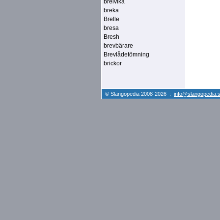
breivika
breka
Brelle
bresa
Bresh
brevbärare
Brevlådetömning
brickor
© Slangopedia 2008-2026 :
info@slangopedia.