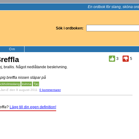
En ordbok för slang, sköna ord
Sök i ordboken:
Om
reffla
3
5
ej, brallis. Något nedlåtande beskrivning.
pig breffla nissen släpar på
ockholmsslang
kvinna
Tjej
v
Jan-E
den 9 augusti 2011
0 kommentarer
effla
?
Lägg till din egen definition!