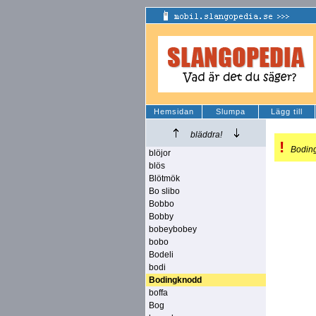
Hemsidan
Slumpa
Lägg till
bläddra!
!
Bodin
blöjor
blös
Blötmök
Bo slibo
Bobbo
Bobby
bobeybobey
bobo
Bodeli
bodi
Bodingknodd
boffa
Bog