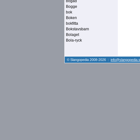
bogad
Bogge
bok
Boken
bokfitta
Bokstavsbarn
Bolaget
Bola-ryck
© Slangopedia 2008-2026 :
info@slangopedia.