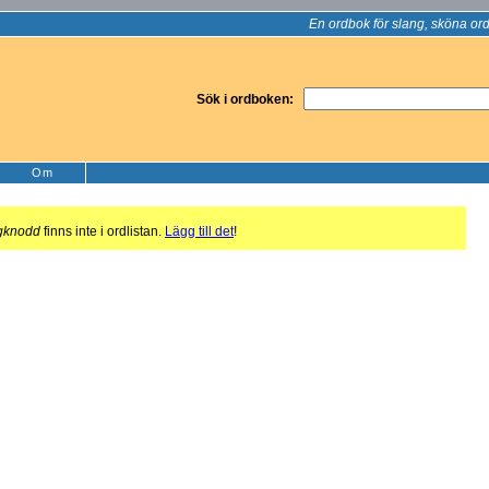
En ordbok för slang, sköna ord
Sök i ordboken:
Om
gknodd
finns inte i ordlistan.
Lägg till det
!