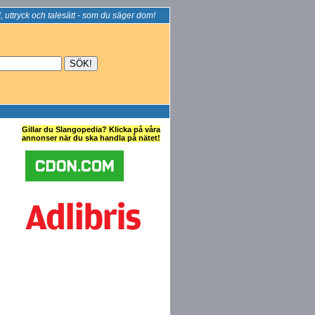
, uttryck och talesätt - som du säger dom!
Gillar du Slangopedia? Klicka på våra
annonser när du ska handla på nätet!