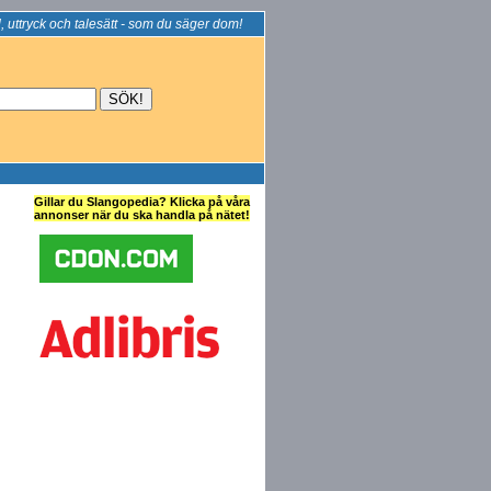
, uttryck och talesätt - som du säger dom!
Gillar du Slangopedia? Klicka på våra
annonser när du ska handla på nätet!