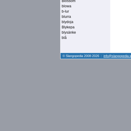
Blossom
blowa
b-lur
blurra
blydoja
Blykepa
blysänke
blå
© Slangopedia 2008-2026 :
info@slangopedia.