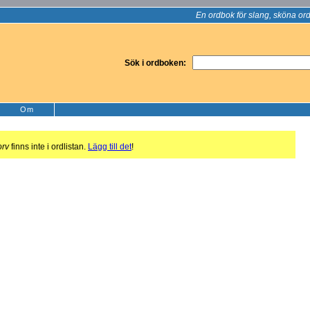
En ordbok för slang, sköna ord
Sök i ordboken:
Om
orv
finns inte i ordlistan.
Lägg till det
!