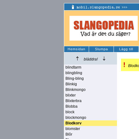
Hemsidan
Slumpa
Lägg till
bläddra!
!
Blodk
blindtarm
blingbling
Bling-bling
Blinkig
Blinkmongo
blixter
Blixterbra
Blobba
block
blockmongo
Blodkorv
blomster
Blôr