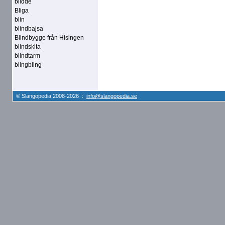
blidde
Bliga
blin
blindbajsa
Blindbygge från Hisingen
blindskita
blindtarm
blingbling
© Slangopedia 2008-2026 :
info@slangopedia.se