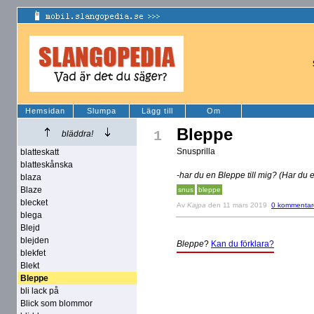
Hemsidan
Slumpa
Lägg till
Om
Bleppe
1
bläddra!
Snusprilla
blatteskatt
blatteskånska
-har du en Bleppe till mig? (Har du e
blaza
Blaze
snus
bleppe
blecket
Av
Kajpa
den 11 mars 2019
0 kommentar
blega
Blejd
blejden
Bleppe
?
Kan du förklara?
blekfet
Blekt
Bleppe
bli lack på
Blick som blommor