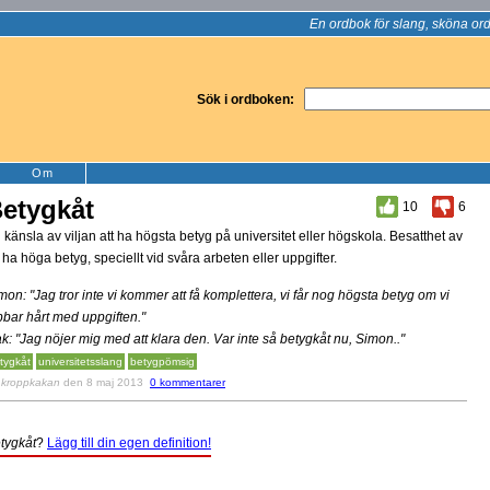
En ordbok för slang, sköna ord
Sök i ordboken:
Om
etygkåt
10
6
 känsla av viljan att ha högsta betyg på universitet eller högskola. Besatthet av
t ha höga betyg, speciellt vid svåra arbeten eller uppgifter.
mon: "Jag tror inte vi kommer att få komplettera, vi får nog högsta betyg om vi
bbar hårt med uppgiften."
ak: "Jag nöjer mig med att klara den. Var inte så betygkåt nu, Simon.."
tygkåt
universitetsslang
betygpömsig
v
kroppkakan
den 8 maj 2013
0 kommentarer
tygkåt
?
Lägg till din egen definition!