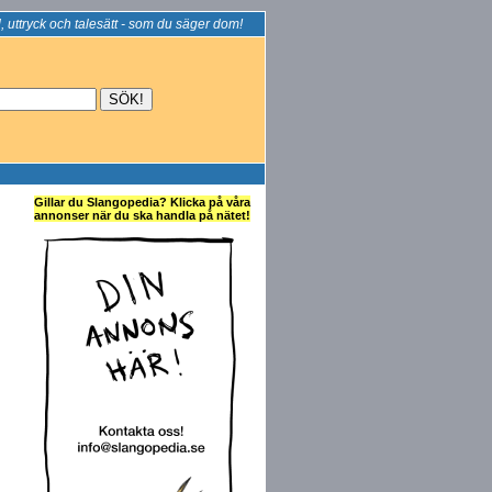
, uttryck och talesätt - som du säger dom!
Gillar du Slangopedia? Klicka på våra
annonser när du ska handla på nätet!