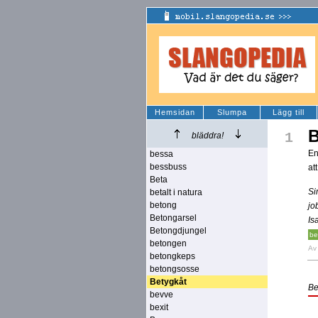
Hemsidan
Slumpa
Lägg till
B
1
bläddra!
En
bessa
bessbuss
at
Beta
Si
betalt i natura
betong
jo
Betongarsel
Is
Betongdjungel
be
betongen
A
betongkeps
betongsosse
Betygkåt
Be
bevve
bexit