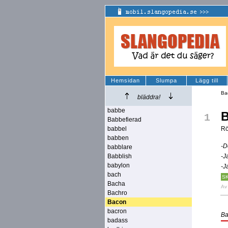
Hemsidan
Slumpa
Lägg till
Ba
bläddra!
babbe
1
Babbefierad
babbel
Rö
babben
-D
babblare
Babblish
-J
babylon
-J
bach
S
Bacha
A
Bachro
Bacon
bacron
Ba
badass