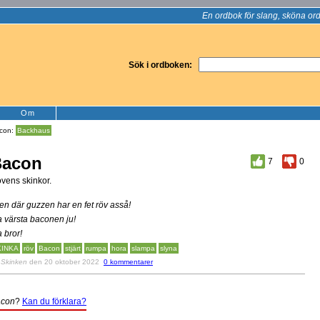
En ordbok för slang, sköna ord
Sök i ordboken:
Om
con:
Backhaus
Bacon
7
0
vens skinkor.
en där guzzen har en fet röv asså!
a värsta baconen ju!
a bror!
KINKA
röv
Bacon
stjärt
rumpa
hora
slampa
slyna
v
Skinken
den 20 oktober 2022
0 kommentarer
con
?
Kan du förklara?