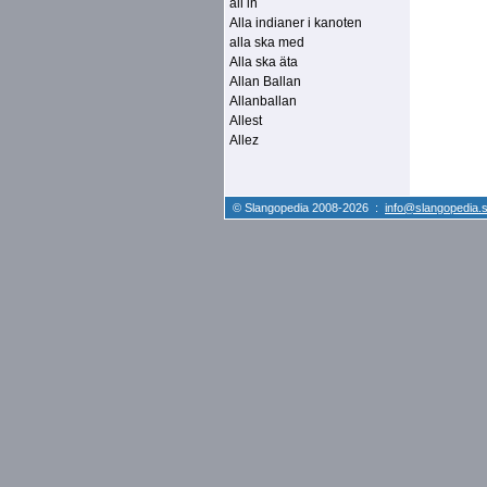
all in
Alla indianer i kanoten
alla ska med
Alla ska äta
Allan Ballan
Allanballan
Allest
Allez
© Slangopedia 2008-2026 :
info@slangopedia.