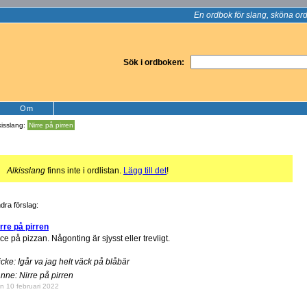
En ordbok för slang, sköna ord
Sök i ordboken:
Om
kisslang:
Nirre på pirren
!
Alkisslang
finns inte i ordlistan.
Lägg till det
!
dra förslag:
rre på pirren
ce på pizzan. Någonting är sjysst eller trevligt.
cke: Igår va jag helt väck på blåbär
nne: Nirre på pirren
n 10 februari 2022