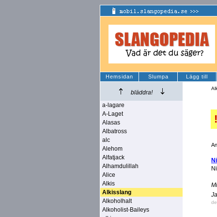
Hemsidan
Slumpa
Lägg till
Al
bläddra!
a-lagare
A-Laget
Alasas
Albatross
alc
An
Alehom
Alfatjack
Ni
Alhamdulillah
Ni
Alice
Alkis
Mi
Alkisslang
Ja
Alkoholhalt
de
Alkoholist-Baileys