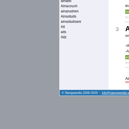
ainabil
te
Ainacouch
ainarushen
mo
Ainastuds
A
ainastudsare
Ait
A
3
aits
or
Aitz
-s
-A
or
A
Aii
© Slangopedia 2008-2026 :
info@slangopedia.