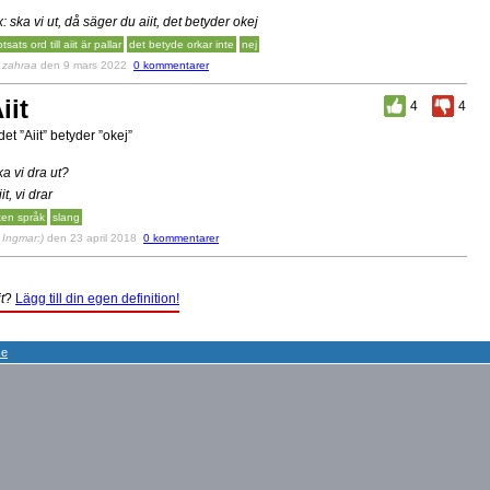
x: ska vi ut, då säger du aiit, det betyder okej
tsats ord till aiit är pallar
det betyde orkar inte
nej
v
zahraa
den 9 mars 2022
0 kommentarer
iit
4
4
det ”Aiit” betyder ”okej”
ka vi dra ut?
iit, vi drar
ten språk
slang
v
Ingmar:)
den 23 april 2018
0 kommentarer
t
?
Lägg till din egen definition!
se