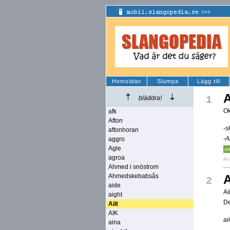
Hemsidan
Slumpa
Lägg till
A
1
bläddra!
Ok
afk
Afton
-s
aftonhoran
-A
aggro
Agle
or
agroa
A
Ahmed i snöstrom
Ahmedskebabsås
A
2
aide
Ai
aight
De
Aiit
AIK
ai
aina