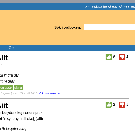
En ordbok för slang, sköna ord
Sök i ordboken:
Om
iit
6
4
ej
ka vi dra ut?
iit, vi drar
ten språk
slang
v
Ingmar:)
den 23 april 2018
0 kommentarer
iit
2
1
it betyder okej i ortenspråk
t är synonym till okej, (aiit)
it är betyder okej