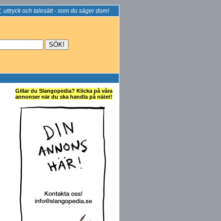
, uttryck och talesätt - som du säger dom!
Gillar du Slangopedia? Klicka på våra
annonser när du ska handla på nätet!